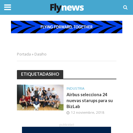
Portada
»
Dasiho
ETIQUETADASIHO
INDUSTRIA
Airbus selecciona 24
nuevas starups para su
BizLab
12 noviembre, 2018