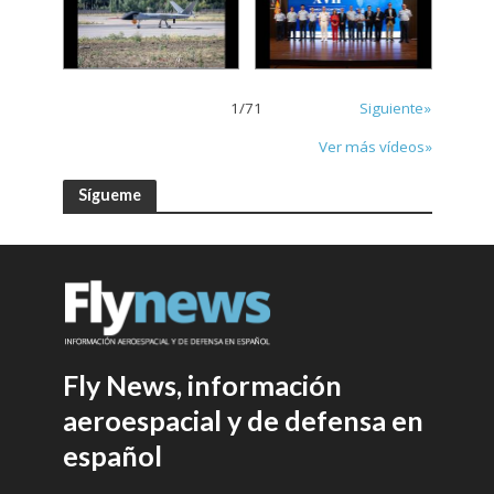
1
/
71
Siguiente»
Ver más vídeos»
Sígueme
Fly News, información
aeroespacial y de defensa en
español