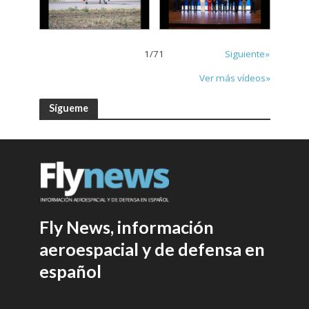
1
/
71
Siguiente»
Ver más vídeos»
Sígueme
Fly News, información
aeroespacial y de defensa en
español