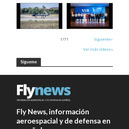
1
/
71
Siguiente»
Ver más vídeos»
Sígueme
Fly News, información
aeroespacial y de defensa en