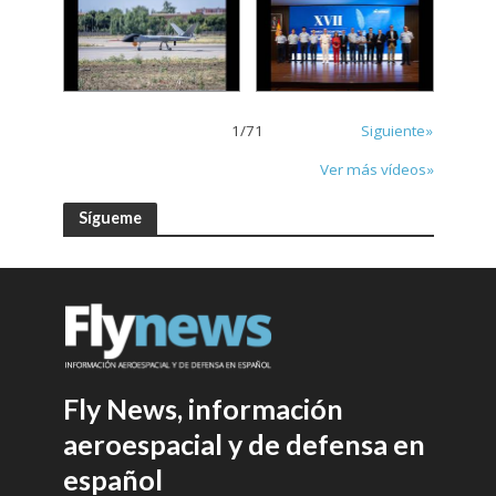
1
/
71
Siguiente»
Ver más vídeos»
Sígueme
Fly News, información
aeroespacial y de defensa en
español