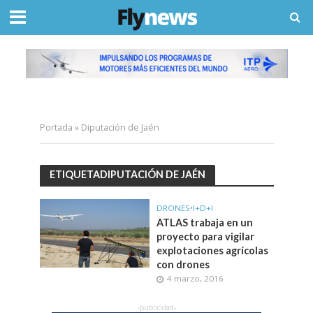
Portada
»
Diputación de Jaén
ETIQUETADIPUTACIÓN DE JAÉN
DRONES
•
I+D+I
ATLAS trabaja en un
proyecto para vigilar
explotaciones agrícolas
con drones
4 marzo, 2016