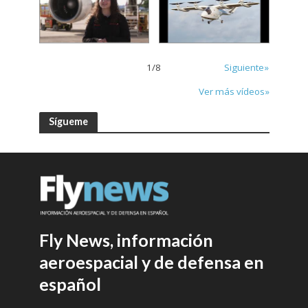
1
/
8
Siguiente»
Ver más vídeos»
Sígueme
Fly News, información
aeroespacial y de defensa en
español