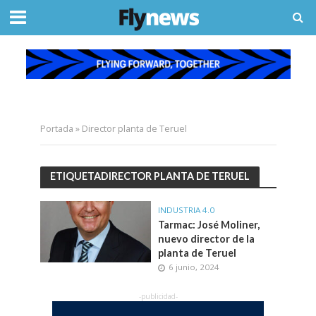
Portada
»
Director planta de Teruel
ETIQUETADIRECTOR PLANTA DE TERUEL
INDUSTRIA 4.0
Tarmac: José Moliner,
nuevo director de la
planta de Teruel
6 junio, 2024