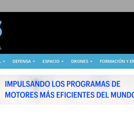
L
DEFENSA
ESPACIO
DRONES
FORMACIÓN Y E