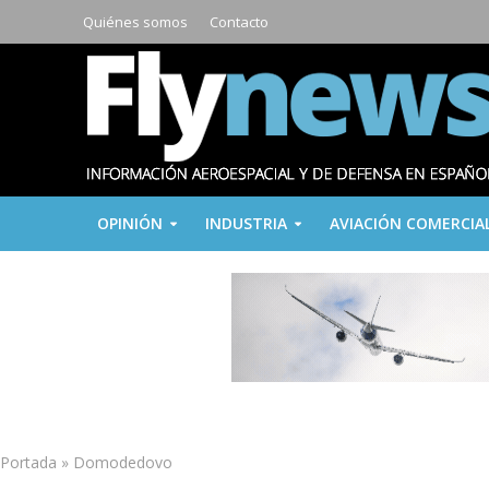
Quiénes somos
Contacto
OPINIÓN
INDUSTRIA
AVIACIÓN COMERCIA
Portada
»
Domodedovo