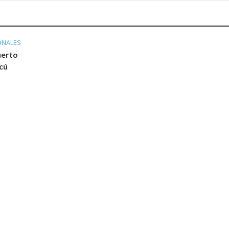
ONALES
uerto
cú