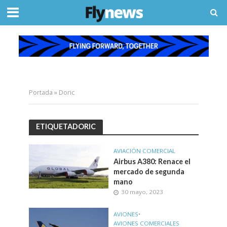
Portada
»
Doric
ETIQUETADORIC
AVIACIÓN COMERCIAL
Airbus A380: Renace el
mercado de segunda
mano
30 mayo, 2023
AVIONES
•
AVIONES COMERCIALES