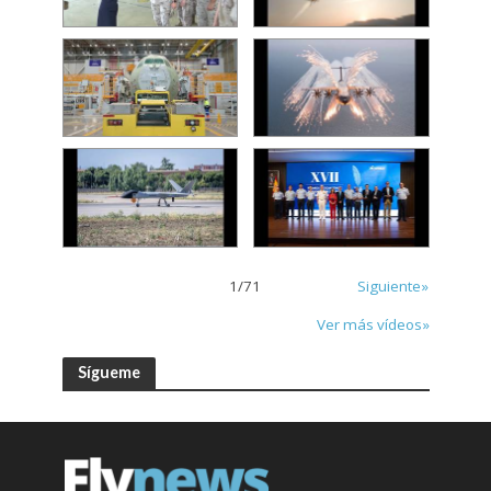
1
/
71
Siguiente»
Ver más vídeos»
Sígueme