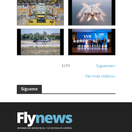
1
/
71
Siguiente»
Ver más vídeos»
Sígueme