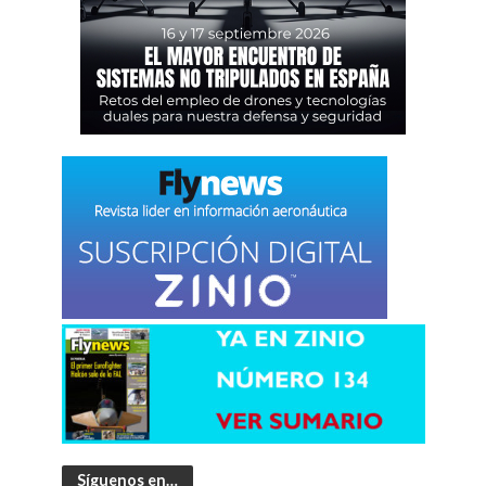
Síguenos en…