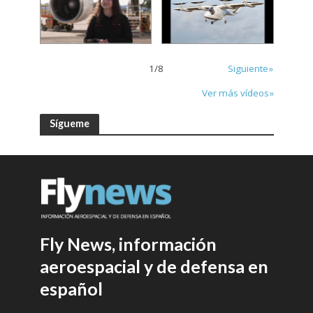
1
/
8
Siguiente»
Ver más vídeos»
Sígueme
Fly News, información
aeroespacial y de defensa en
español