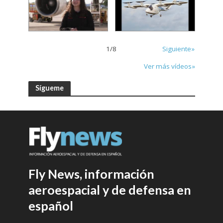
1
/
8
Siguiente»
Ver más vídeos»
Sígueme
Fly News, información
aeroespacial y de defensa en
español