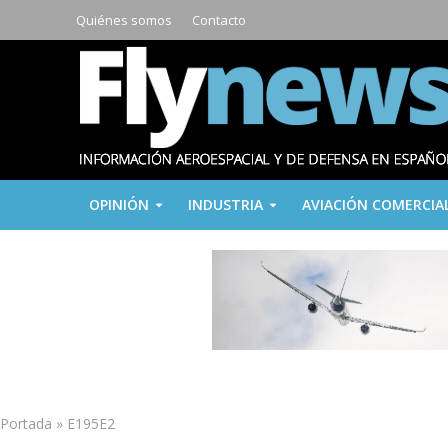
Quiénes somos
Contacto
OPINIÓN
INDUSTRIA
AVIACIÓN COMERCIA
Portada
»
E195E2