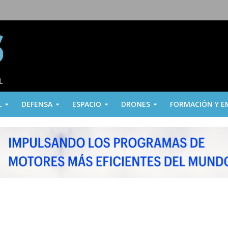
L
DEFENSA
ESPACIO
DRONES
FORMACIÓN Y E