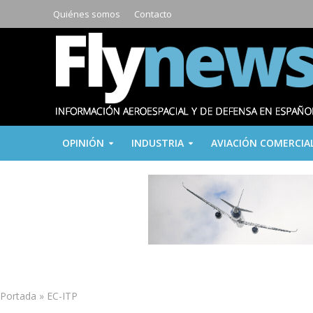
Quiénes somos
Contacto
OPINIÓN
INDUSTRIA
AVIACIÓN COMERCIA
Portada
»
EC-ITP