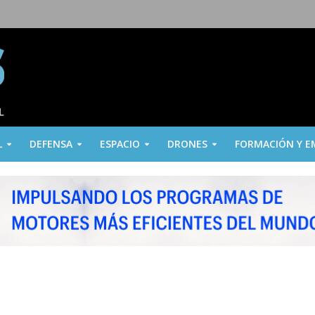
L
DEFENSA
ESPACIO
DRONES
FORMACIÓN Y E