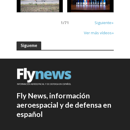
1
/
71
Siguiente»
Ver más vídeos»
Sígueme
Fly News, información
aeroespacial y de defensa en
español