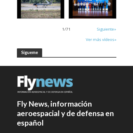
1
/
71
Siguiente»
Ver más vídeos»
Sígueme
Fly News, información
aeroespacial y de defensa en
español