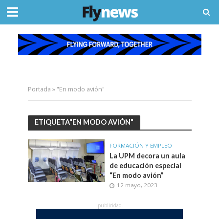
Portada
»
"En modo avión"
ETIQUETA"EN MODO AVIÓN"
FORMACIÓN Y EMPLEO
La UPM decora un aula
de educación especial
“En modo avión”
12 mayo, 2023