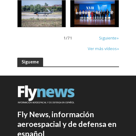
1
/
71
Siguiente»
Ver más vídeos»
Sígueme
Fly News, información
aeroespacial y de defensa en
español