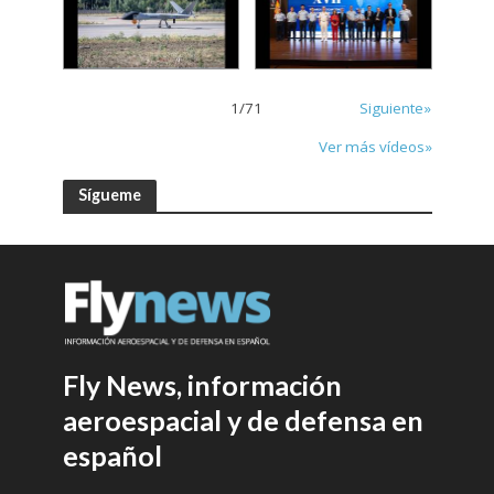
1
/
71
Siguiente»
Ver más vídeos»
Sígueme
Fly News, información
aeroespacial y de defensa en
español