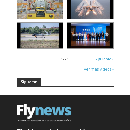
1
/
71
Siguiente»
Ver más vídeos»
Sígueme