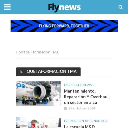
Portada
»
formación TMA
ETIQUETAFORMACIÓN TMA
FOROS FLY NEWS
Mantenimiento,
Reparación Y Overhaul,
un sector en alza
23 octubre, 2024
FORMACIÓN AERONÁUTICA
La escuela M&D