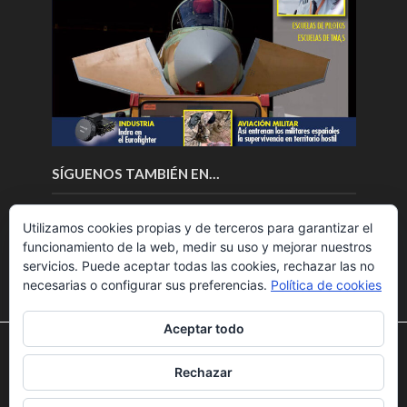
SÍGUENOS TAMBIÉN EN…
Utilizamos cookies propias y de terceros para garantizar el
funcionamiento de la web, medir su uso y mejorar nuestros
servicios. Puede aceptar todas las cookies, rechazar las no
necesarias o configurar sus preferencias.
Política de cookies
Aceptar todo
Utilizamos cookies para ofrecerte la mejor experiencia en
nuestra web.
Rechazar
Puedes aprender más sobre qué cookies utilizamos o
Copyright © 2018.Fly News.
Noticias aerospacial
/
Noticias
desactivarlas en los
ajustes
.
UAS aviación comercial