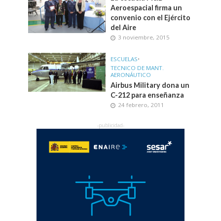
Aeroespacial firma un
convenio con el Ejército
del Aire
3 noviembre, 2015
ESCUELAS
•
TECNICO DE MANT.
AERONÁUTICO
Airbus Military dona un
C-212 para enseñanza
24 febrero, 2011