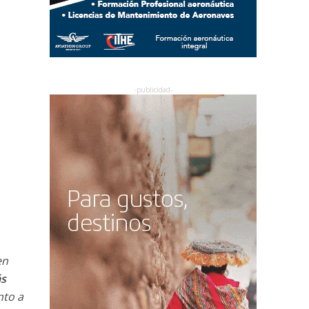
en
s
nto a