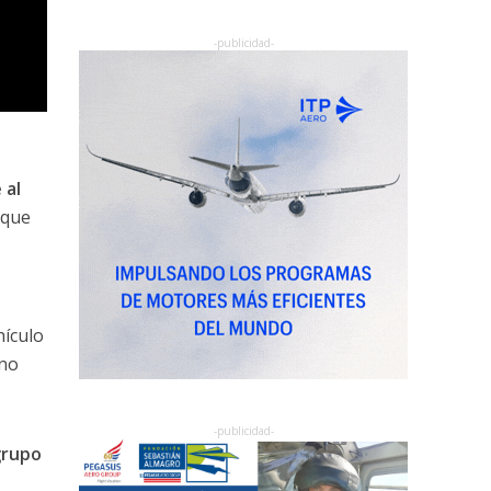
 al
 que
hículo
 no
grupo