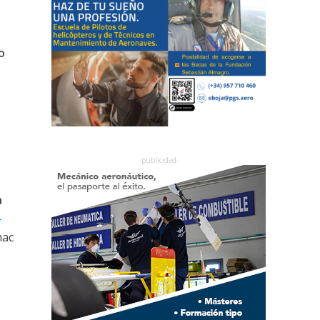
o
a
-
mac