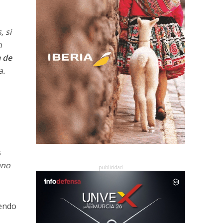
, si
n
 de
a.
s
ano
iendo