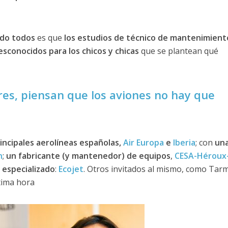
ido todos
es que
los estudios de técnico de mantenimient
sconocidos para los chicos y chicas
que se plantean qué
es, piensan que los aviones no hay que
incipales aerolíneas españolas,
Air Europa
e
Iberia
; con
un
n
;
un fabricante (y mantenedor) de equipos
,
CESA-Héroux
especializado
:
E
cojet
. Otros invitados al mismo, como Tar
tima hora