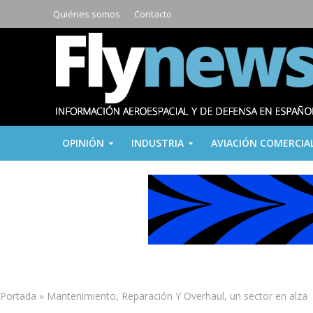
Quiénes somos
Contacto
OPINIÓN
INDUSTRIA
AVIACIÓN COMERCIA
Portada
»
Mantenimiento, Reparación Y Overhaul, un sector en alza