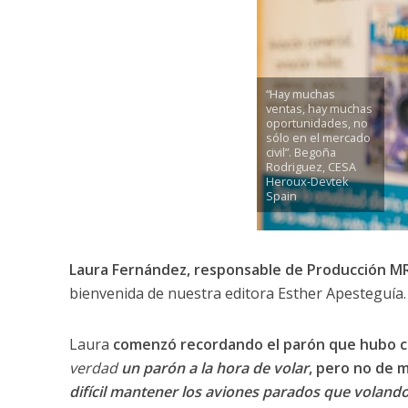
“Hay muchas
ventas, hay muchas
oportunidades, no
sólo en el mercado
civil”. Begoña
Rodriguez, CESA
Heroux-Devtek
Spain
Laura Fernández, responsable de Producción M
bienvenida de nuestra editora Esther Apesteguía.
Laura
comenzó recordando el parón que hubo c
verdad
un parón a la hora de volar
, pero no de 
difícil mantener los aviones parados que voland