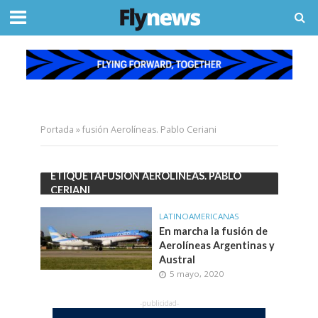
Portada
»
fusión Aerolíneas. Pablo Ceriani
ETIQUETAFUSIÓN AEROLÍNEAS. PABLO
CERIANI
LATINOAMERICANAS
En marcha la fusión de
Aerolíneas Argentinas y
Austral
5 mayo, 2020