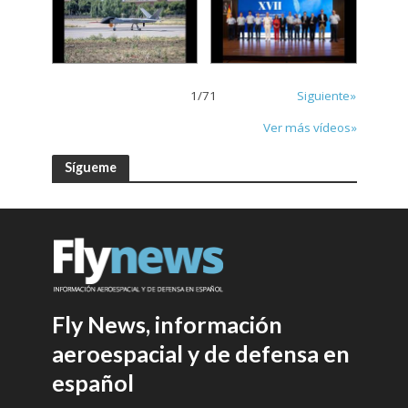
1
/
71
Siguiente»
Ver más vídeos»
Sígueme
Fly News, información
aeroespacial y de defensa en
español