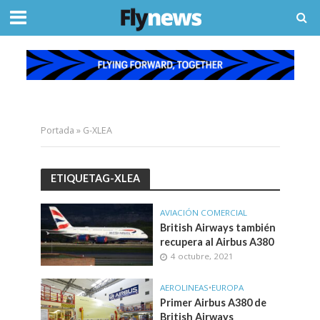
Portada
»
G-XLEA
ETIQUETAG-XLEA
AVIACIÓN COMERCIAL
British Airways también
recupera al Airbus A380
4 octubre, 2021
AEROLINEAS
•
EUROPA
Primer Airbus A380 de
British Airways