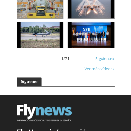
1
/
71
Siguiente»
Ver más vídeos»
Sígueme