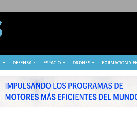
L
DEFENSA
ESPACIO
DRONES
FORMACIÓN Y E