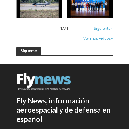
1
/
71
Siguiente»
Ver más vídeos»
Sígueme
Fly News, información
aeroespacial y de defensa en
español