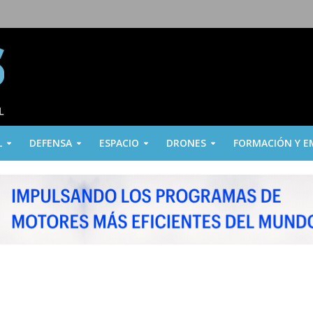
L
DEFENSA
ESPACIO
DRONES
FORMACIÓN Y E