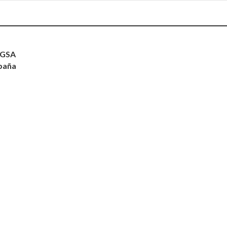
 GSA
paña