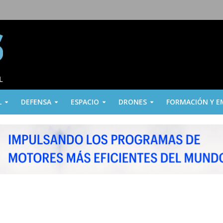
L
DEFENSA
ESPACIO
DRONES
FORMACIÓN Y E