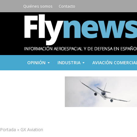
Quiénes somos
Contacto
OPINIÓN
INDUSTRIA
AVIACIÓN COMERCIA
Portada
»
GX Aviation