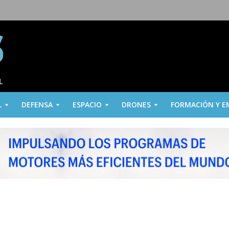
L
DEFENSA
ESPACIO
DRONES
FORMACIÓN Y E