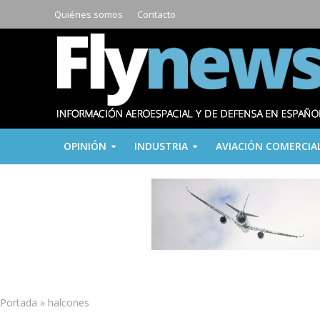
Quiénes somos
Contacto
OPINIÓN
INDUSTRIA
AVIACIÓN COMERCIA
Portada
»
halcones