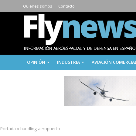
Quiénes somos
Contacto
OPINIÓN
INDUSTRIA
AVIACIÓN COMERCIA
Portada
»
handling aeropuerto