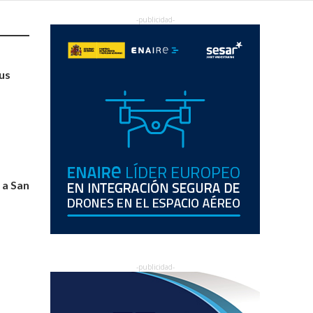
us
a a San