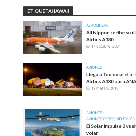
ETIQUETAHAWAII
AEROLINEAS
All Nippon recibe su ú
Airbus A380
17 octubre, 2021
AVIONES
Llega a Toulouse el pr
Airbus A380 para AN
19 marzo, 2018
AVIONES
•
AVIONES EXPERIMENTALES
El Solar Impulse 2 vuel
volar