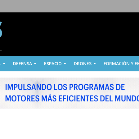
L
DEFENSA
ESPACIO
DRONES
FORMACIÓN Y E