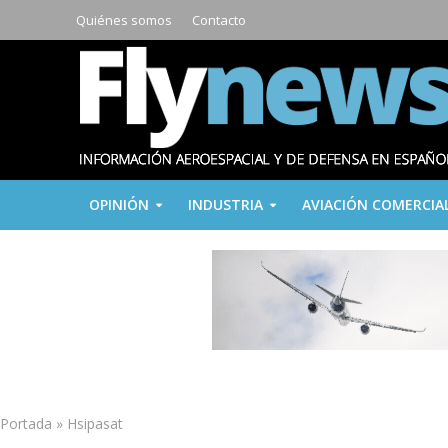
Quiénes somos
Contacto
OPINIÓN
INDUSTRIA
AVIACIÓN COMERCIA
Portada
»
Hsipasat