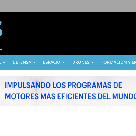
L
DEFENSA
ESPACIO
DRONES
FORMACIÓN Y E