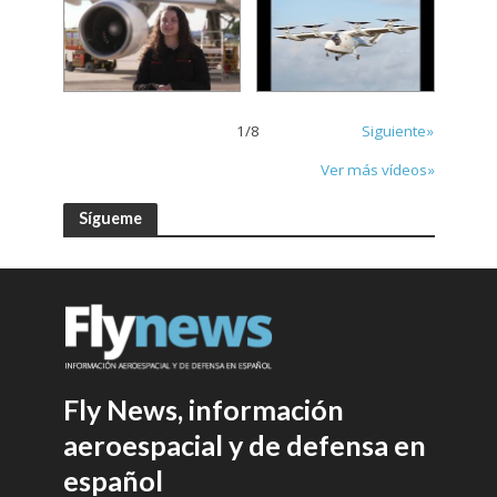
1
/
8
Siguiente»
Ver más vídeos»
Sígueme
Fly News, información
aeroespacial y de defensa en
español