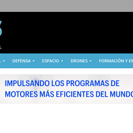
L
DEFENSA
ESPACIO
DRONES
FORMACIÓN Y E