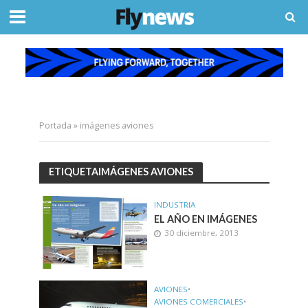
Portada
»
imágenes aviones
ETIQUETAIMÁGENES AVIONES
INDUSTRIA
EL AÑO EN IMÁGENES
30 diciembre, 2013
AVIONES
•
AVIONES COMERCIALES
•