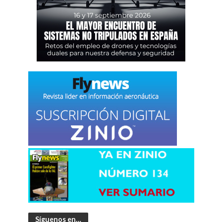
Síguenos en…