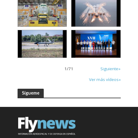
1
/
71
Siguiente»
Ver más vídeos»
Sígueme