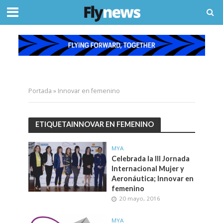
Portada
»
Innovar en femenino
ETIQUETAINNOVAR EN FEMENINO
MYA
Celebrada la III Jornada
Internacional Mujer y
Aeronáutica; Innovar en
femenino
20 mayo, 2016
MYA