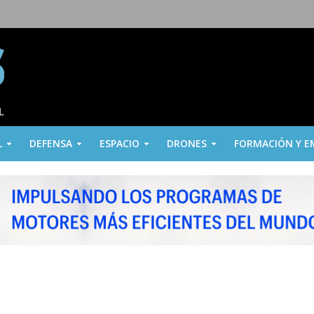
L
DEFENSA
ESPACIO
DRONES
FORMACIÓN Y E