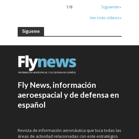
1
/
8
Siguiente»
Ver más vídeos»
Sígueme
Fly News, información
aeroespacial y de defensa en
español
Revista de información aeronáutica que toca todas las
áreas de actividad relacionadas con este estratégico