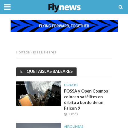
Portada
»
islas Baleares
ETIQUETAISLAS BALEARES
ESPACIO
FOSSA y Open Cosmos
colocan satélites en
órbita a bordo de un
Falcon 9
1 mes
AEROLINEAS