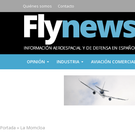
Quiénes somos
Contacto
OPINIÓN
INDUSTRIA
AVIACIÓN COMERCIA
Portada
»
La Momcloa