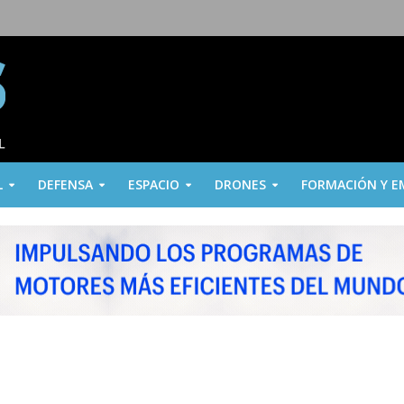
L
DEFENSA
ESPACIO
DRONES
FORMACIÓN Y E