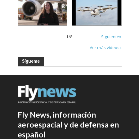
1
/
8
Siguiente»
Ver más vídeos»
Sígueme
Fly News, información
aeroespacial y de defensa en
español