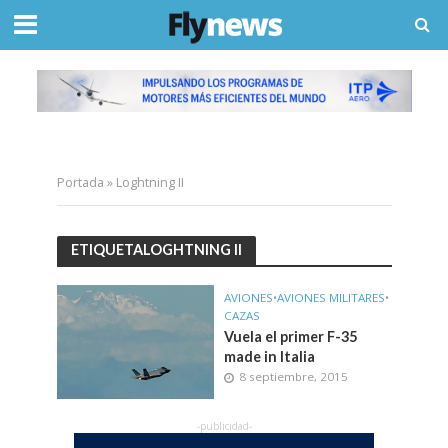
Portada
»
Loghtning II
ETIQUETALOGHTNING II
AVIONES
•
AVIONES MILITARES
•
CAZAS
Vuela el primer F-35
made in Italia
8 septiembre, 2015