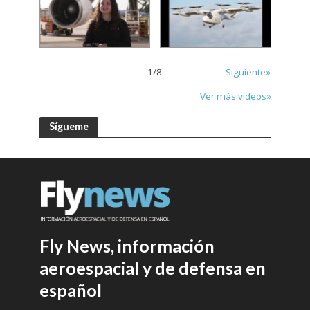
1
/
8
Siguiente»
Ver más vídeos»
Sígueme
Fly News, información
aeroespacial y de defensa en
español