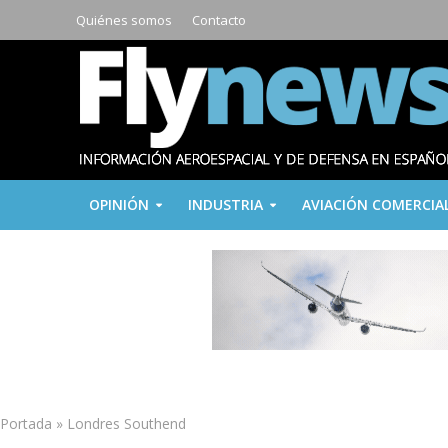
Quiénes somos
Contacto
OPINIÓN
INDUSTRIA
AVIACIÓN COMERCIA
Portada
»
Londres Southend