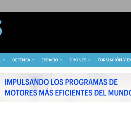
L
DEFENSA
ESPACIO
DRONES
FORMACIÓN Y E