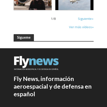
1
/
8
Siguiente»
Ver más vídeos»
Sígueme
Fly News, información
aeroespacial y de defensa en
español