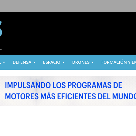
L
DEFENSA
ESPACIO
DRONES
FORMACIÓN Y E