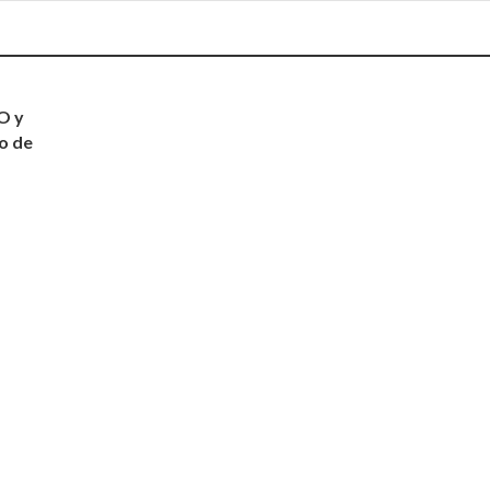
O y
o de