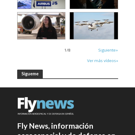
1
/
8
Siguiente»
Ver más vídeos»
Sígueme
Fly News, información