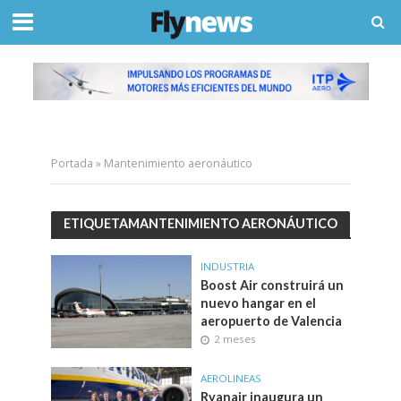
Portada
»
Mantenimiento aeronáutico
ETIQUETAMANTENIMIENTO AERONÁUTICO
INDUSTRIA
Boost Air construirá un
nuevo hangar en el
aeropuerto de Valencia
2 meses
AEROLINEAS
Ryanair inaugura un