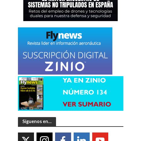
Síguenos en…