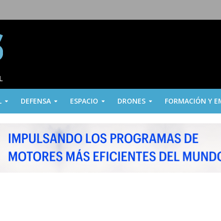
L
DEFENSA
ESPACIO
DRONES
FORMACIÓN Y E