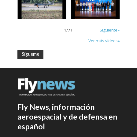
1
/
71
Siguiente»
Ver más vídeos»
Sígueme
Fly News, información
aeroespacial y de defensa en
español