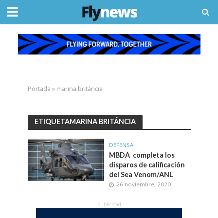
Portada
»
marina británcia
ETIQUETAMARINA BRITÁNCIA
DEFENSA
MBDA completa los
disparos de calificación
del Sea Venom/ANL
26 noviembre, 2020