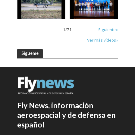
1
/
71
Siguiente»
Ver más vídeos»
Sígueme
Fly News, información
aeroespacial y de defensa en
español