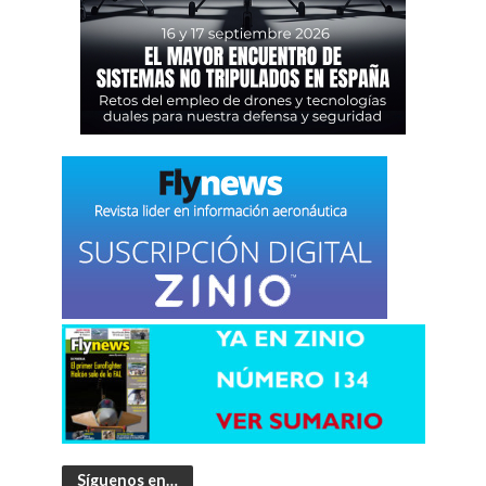
Síguenos en…