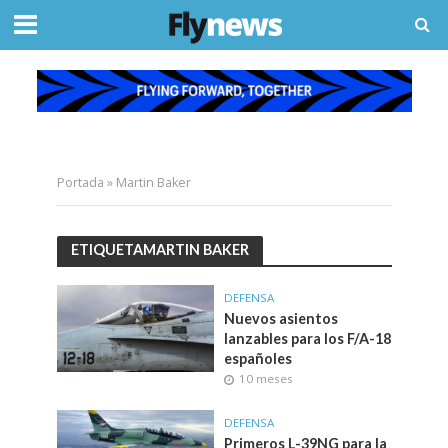
Portada
»
Martin Baker
ETIQUETAMARTIN BAKER
DEFENSA
Nuevos asientos
lanzables para los F/A-18
españoles
10 meses
DEFENSA
Primeros L-39NG para la