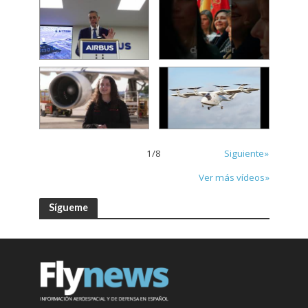
1
/
8
Siguiente»
Ver más vídeos»
Sígueme