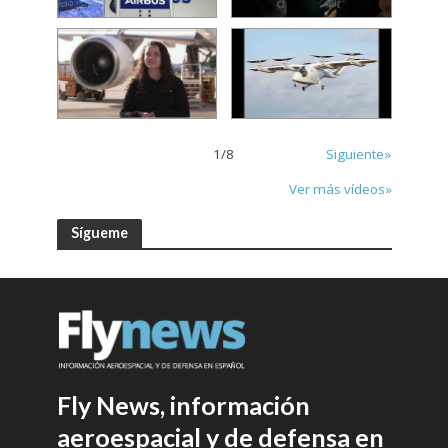
1
/
8
Siguiente»
Ver más vídeos»
Sígueme
Fly News, información
aeroespacial y de defensa en