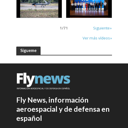
1
/
71
Siguiente»
Ver más vídeos»
Sígueme
Fly News, información
aeroespacial y de defensa en
español