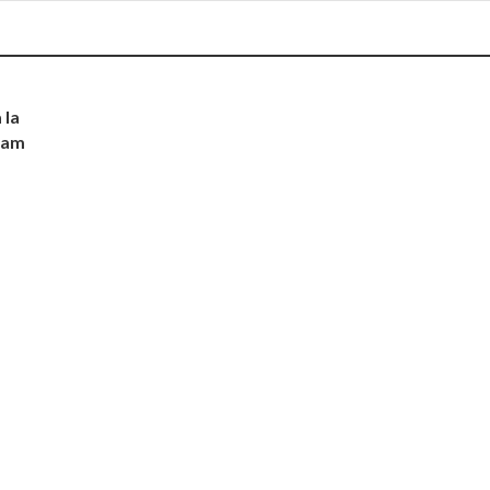
 la
nam