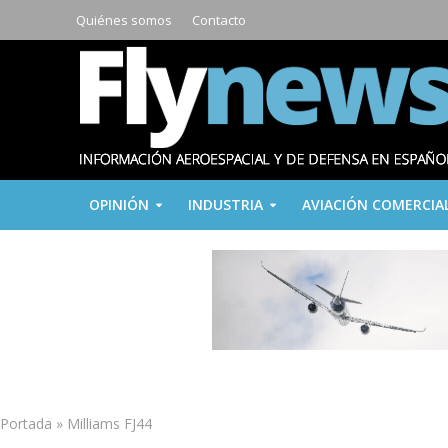
Quiénes somos
Contacto
OPINIÓN
INDUSTRIA
AVIACIÓN COMERCIA
Portada
»
Milliams FJ44