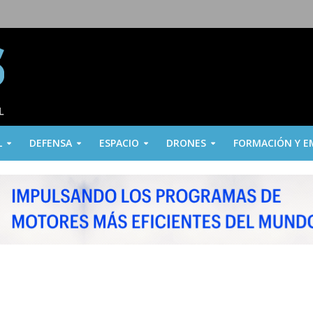
L
DEFENSA
ESPACIO
DRONES
FORMACIÓN Y E