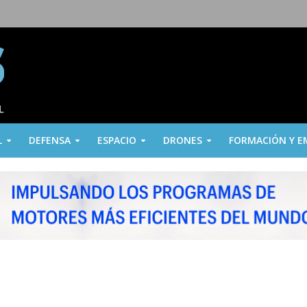
L
DEFENSA
ESPACIO
DRONES
FORMACIÓN Y E